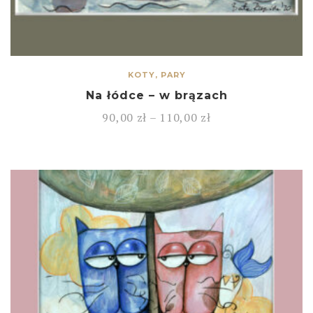
KOTY, PARY
Na łódce – w brązach
90,00
zł
–
110,00
zł