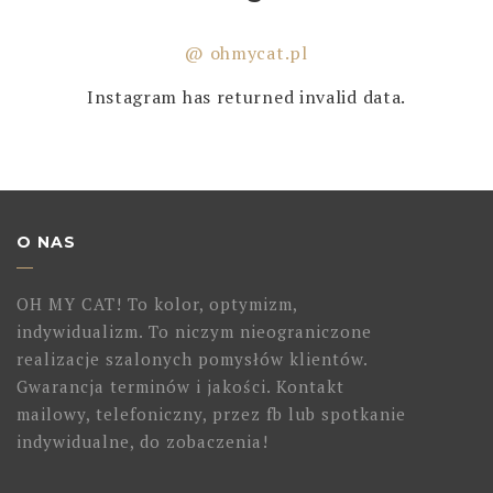
@ ohmycat.pl
Instagram has returned invalid data.
O NAS
OH MY CAT! To kolor, optymizm,
indywidualizm. To niczym nieograniczone
realizacje szalonych pomysłów klientów.
Gwarancja terminów i jakości. Kontakt
mailowy, telefoniczny, przez fb lub spotkanie
indywidualne, do zobaczenia!