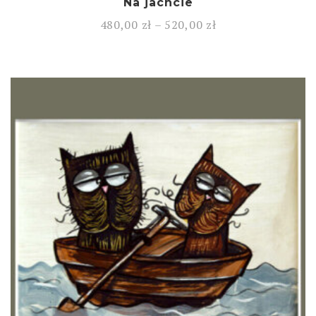
Na jachcie
480,00
zł
–
520,00
zł