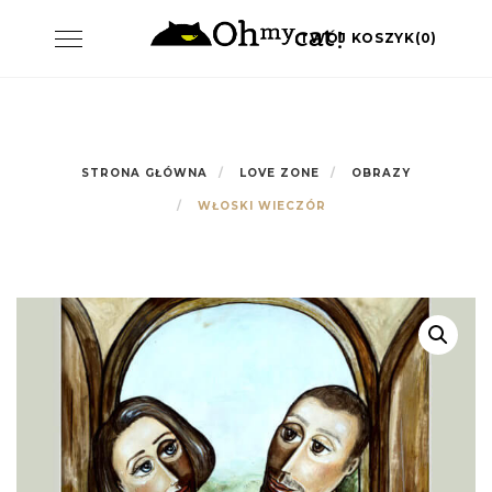
Skip
Toggle
TWÓJ KOSZYK(0)
to
navigation
content
STRONA GŁÓWNA
LOVE ZONE
OBRAZY
WŁOSKI WIECZÓR