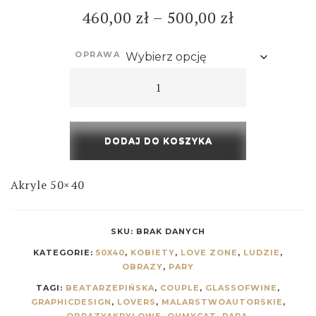
460,00
zł
–
500,00
zł
OPRAWA
DODAJ DO KOSZYKA
Akryle 50×40
SKU:
BRAK DANYCH
KATEGORIE:
50X40
,
KOBIETY
,
LOVE ZONE
,
LUDZIE
,
OBRAZY
,
PARY
TAGI:
BEATARZEPIŃSKA
,
COUPLE
,
GLASSOFWINE
,
GRAPHICDESIGN
,
LOVERS
,
MALARSTWOAUTORSKIE
,
OBRAZYAKRYLOWE
,
OHMYCAT
,
PARA
,