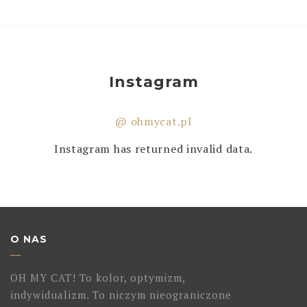
Instagram
@ ohmycat.pl
Instagram has returned invalid data.
O NAS
OH MY CAT! To kolor, optymizm,
indywidualizm. To niczym nieograniczone