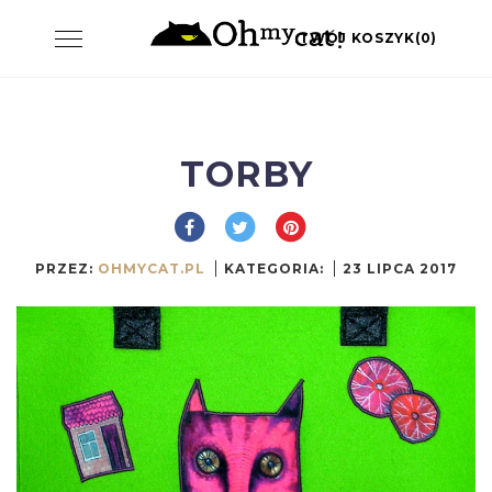
Skip
Toggle
TWÓJ KOSZYK(0)
to
navigation
content
TORBY
PRZEZ:
OHMYCAT.PL
KATEGORIA:
23 LIPCA 2017