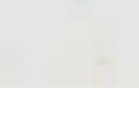
Dzień dobry z OH MY CAT!
Nazywam się Beata Rzepińska-Semmerling i jestem