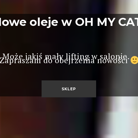
owe oleje w OH MY CA
Może jakiś mały lifting w salonie...
Zapraszam do obejrzenia nowości
SKLEP