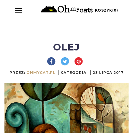
Skip
Toggle
TWÓJ KOSZYK(0)
to
navigation
content
OLEJ
PRZEZ:
OHMYCAT.PL
KATEGORIA:
23 LIPCA 2017