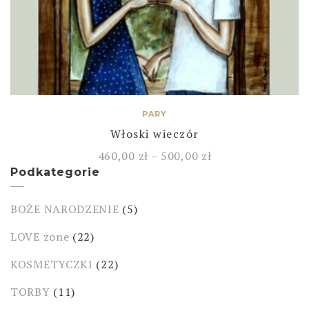
PARY
Włoski wieczór
460,00
zł
–
500,00
zł
Podkategorie
BOŻE NARODZENIE
(5)
LOVE zone
(22)
KOSMETYCZKI
(22)
TORBY
(11)