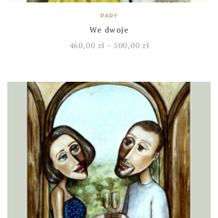
PARY
We dwoje
460,00
zł
–
500,00
zł