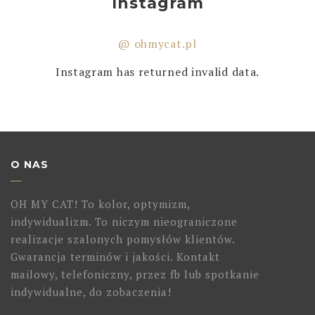
Instagram
@ ohmycat.pl
Instagram has returned invalid data.
O NAS
OH MY CAT! To kolor, optymizm,
indywidualizm. To niczym nieograniczone
realizacje szalonych pomysłów klientów.
Gwarancja terminów i jakości. Kontakt
mailowy, telefoniczny, przez fb lub spotkanie
indywidualne, do zobaczenia!