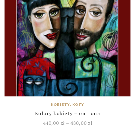
KOBIETY, KOTY
Kolory kobiety – on i ona
440,00
zł
–
480,00
zł