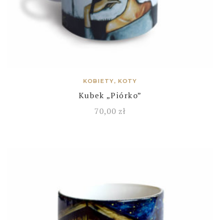
KOBIETY, KOTY
Kubek „Piórko”
70,00
zł