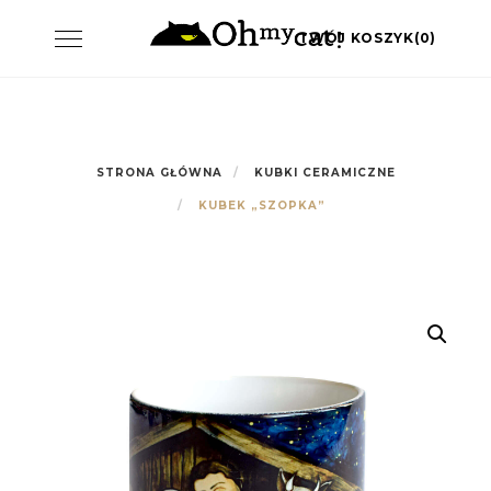
Skip
Toggle
TWÓJ KOSZYK(0)
to
navigation
content
STRONA GŁÓWNA
KUBKI CERAMICZNE
KUBEK „SZOPKA”