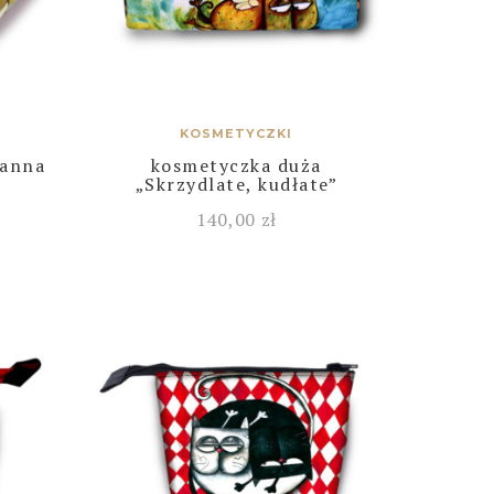
KOSMETYCZKI
ranna
kosmetyczka duża
„Skrzydlate, kudłate”
140,00
zł