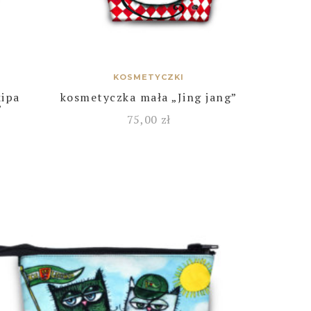
KOSMETYCZKI
kipa
kosmetyczka mała „Jing jang”
”
75,00
zł