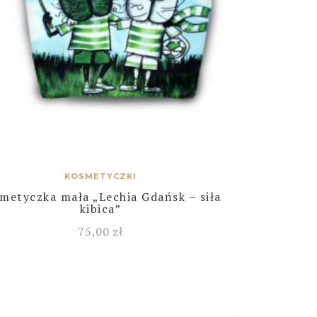
KOSMETYCZKI
metyczka mała „Lechia Gdańsk – siła
kibica”
75,00
zł