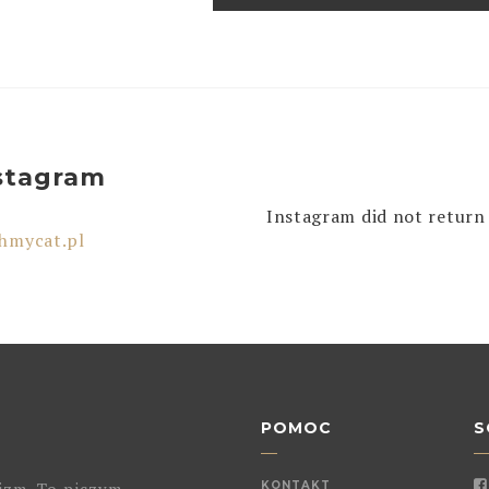
stagram
Instagram did not return 
hmycat.pl
POMOC
S
izm. To niczym
KONTAKT