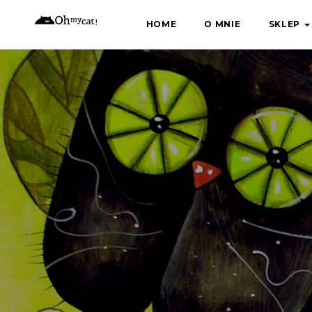
Skip
HOME
O MNIE
SKLEP
to
content