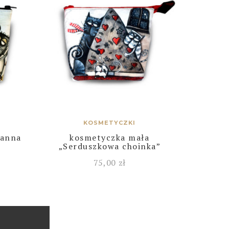
KOSMETYCZKI
ranna
kosmetyczka mała
„Serduszkowa choinka”
75,00
zł