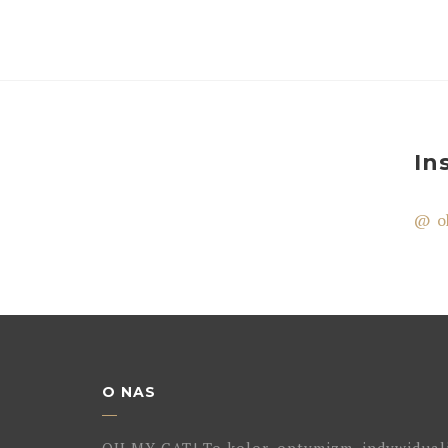
In
@ o
O NAS
OH MY CAT! To kolor, optymizm, indywidual