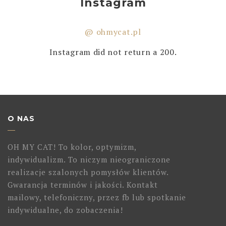
Instagram
@ ohmycat.pl
Instagram did not return a 200.
O NAS
OH MY CAT! To kolor, optymizm,
indywidualizm. To niczym nieograniczone
realizacje szalonych pomysłów klientów.
Gwarancja terminów i jakości. Kontakt
mailowy, telefoniczny, przez fb lub spotkanie
indywidualne, do zobaczenia!