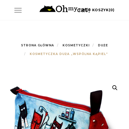
Skip
Toggle
TWÓJ KOSZYK(0)
to
navigation
content
STRONA GŁÓWNA
KOSMETYCZKI
DUŻE
KOSMETYCZKA DUŻA „WSPÓLNA KĄPIEL”