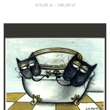
470,00
zł
–
500,00
zł