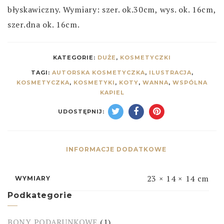
błyskawiczny. Wymiary: szer. ok.30cm, wys. ok. 16cm,
szer.dna ok. 16cm.
KATEGORIE:
DUŻE
,
KOSMETYCZKI
TAGI:
AUTORSKA KOSMETYCZKA
,
ILUSTRACJA
,
KOSMETYCZKA
,
KOSMETYKI
,
KOTY
,
WANNA
,
WSPÓLNA
KAPIEL
UDOSTĘPNIJ:
INFORMACJE DODATKOWE
23 × 14 × 14 cm
WYMIARY
Podkategorie
BONY PODARUNKOWE
(1)