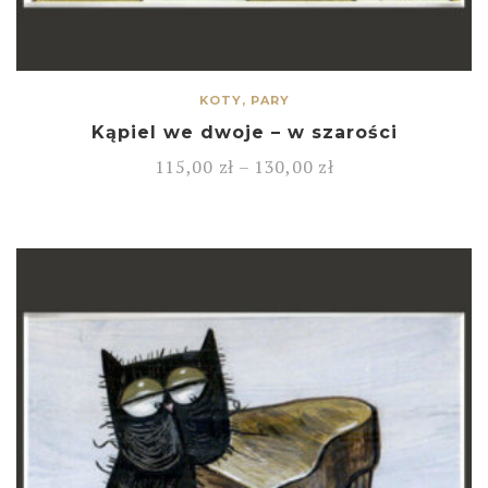
KOTY, PARY
Kąpiel we dwoje – w szarości
115,00
zł
–
130,00
zł