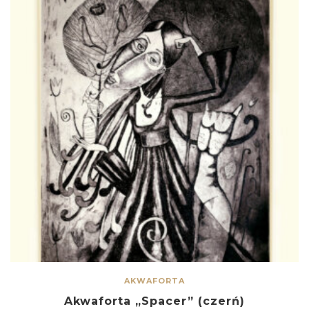
AKWAFORTA
Akwaforta „Spacer” (czerń)