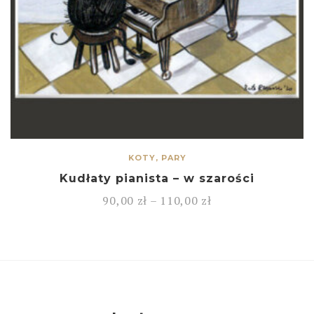
KOTY, PARY
Kudłaty pianista – w szarości
90,00
zł
–
110,00
zł