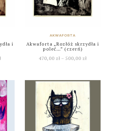
AKWAFORTA
ydła i
Akwaforta „Rozłóż skrzydła i
poleć…” (czerń)
ł
470,00
zł
–
500,00
zł