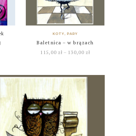
ek
KOTY, PARY
Baletnica – w brązach
ł
115,00
zł
–
130,00
zł