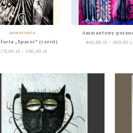
Amarantowy poran
AKWAFORTA
forta „Spacer” (czerń)
440,00
zł
–
480,00
z
470,00
zł
–
500,00
zł