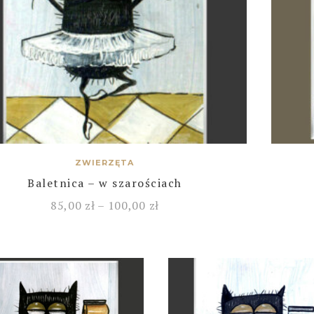
ZWIERZĘTA
Baletnica – w szarościach
85,00
zł
–
100,00
zł