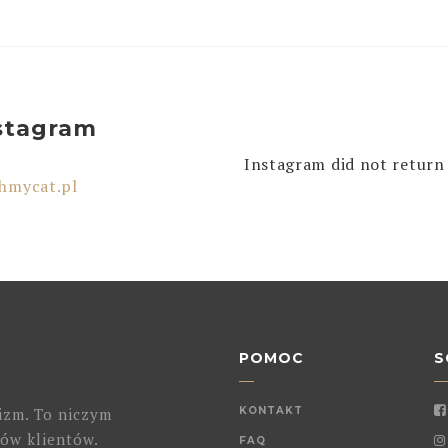
stagram
Instagram did not return 
hmycat.pl
POMOC
S
izm. To niczym
KONTAKT
ów klientów.
FAQ