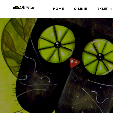
Skip
HOME
O MNIE
SKLEP
to
content