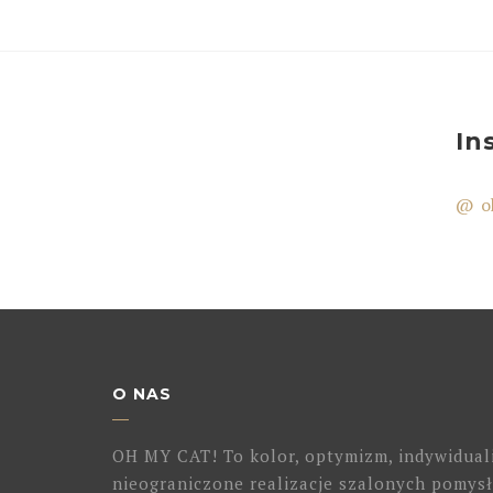
In
@ o
O NAS
OH MY CAT! To kolor, optymizm, indywidual
nieograniczone realizacje szalonych pomysł