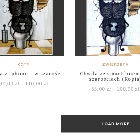
KOTY
ZWIERZĘTA
a z iphone – w szarości
Chwila ze smartfonem
szarościach (Kopia
90,00
zł
–
110,00
zł
85,00
zł
–
100,00
zł
LOAD MORE