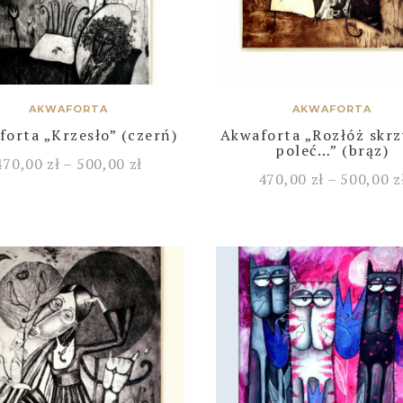
AKWAFORTA
AKWAFORTA
orta „Krzesło” (czerń)
Akwaforta „Rozłóż skrz
poleć…” (brąz)
470,00
zł
–
500,00
zł
470,00
zł
–
500,00
z