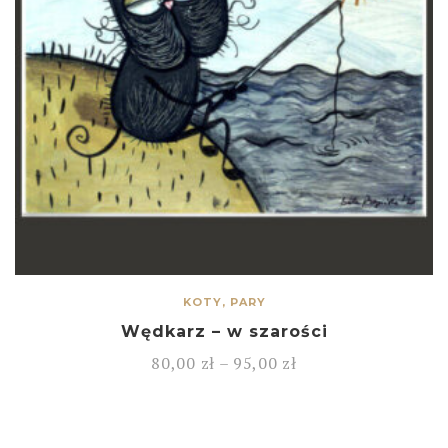
KOTY, PARY
Wędkarz – w szarości
80,00
zł
–
95,00
zł