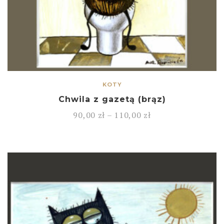
KOTY
Chwila z gazetą (brąz)
90,00
zł
–
110,00
zł