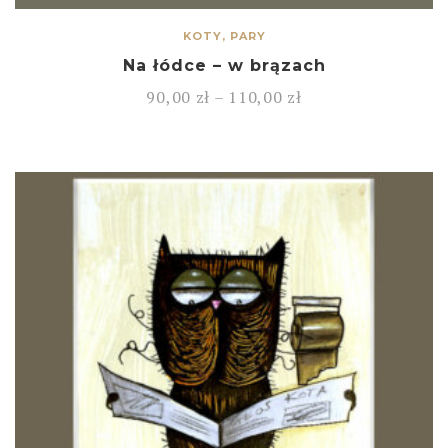
KOTY, PARY
Na łódce – w brązach
90,00
zł
–
110,00
zł