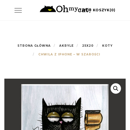
Skip
Toggle
TWÓJ KOSZYK(0)
to
navigation
content
STRONA GŁÓWNA
AKRYLE
25X20
KOTY
CHWILA Z IPHONE – W SZAROŚCI