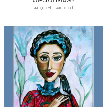
Drewniane rozmowy
440,00
zł
–
480,00
zł