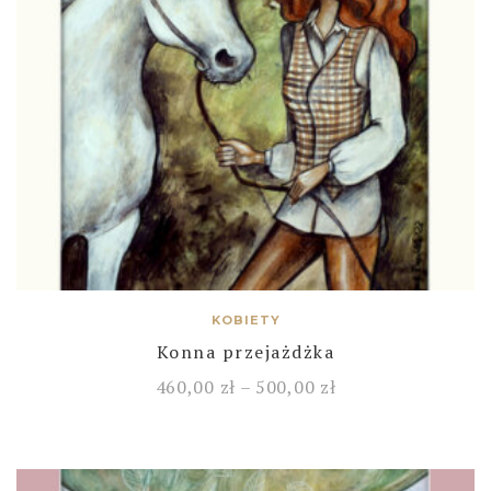
KOBIETY
Konna przejażdżka
460,00
zł
–
500,00
zł