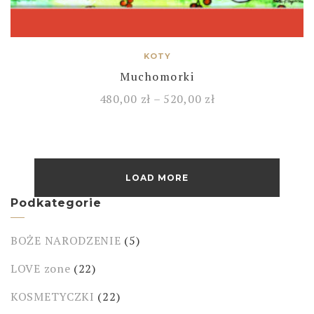
KOTY
Muchomorki
480,00
zł
–
520,00
zł
LOAD MORE
Podkategorie
BOŻE NARODZENIE
(5)
LOVE zone
(22)
KOSMETYCZKI
(22)