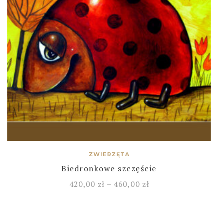
ZWIERZĘTA
Biedronkowe szczęście
420,00
zł
–
460,00
zł