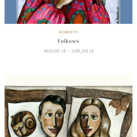
KOBIETY
Folkowo
460,00
zł
–
500,00
zł