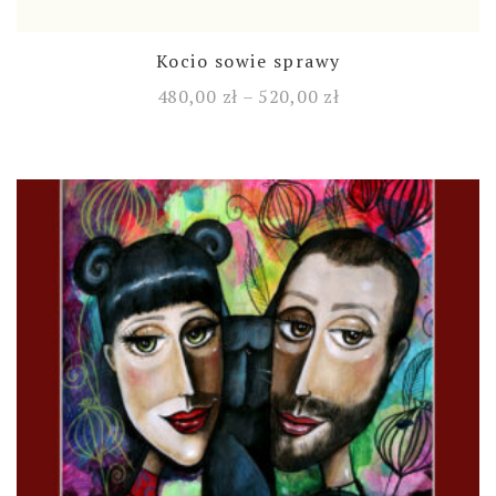
Kocio sowie sprawy
480,00
zł
–
520,00
zł