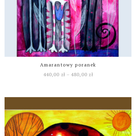
Amarantowy poranek
440,00
zł
–
480,00
zł