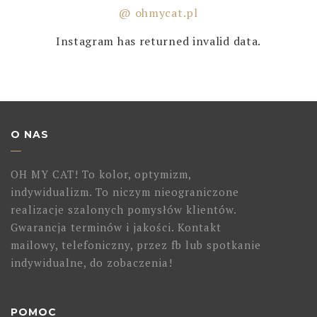
@ ohmycat.pl
Instagram has returned invalid data.
O NAS
OH MY CAT! To kolor, optymizm,
indywidualizm. To niczym nieograniczone
realizacje szalonych pomysłów klientów.
Gwarancja terminów i jakości. Kontakt
mailowy, telefoniczny, przez fb lub spotkanie
indywidualne, do zobaczenia!
POMOC