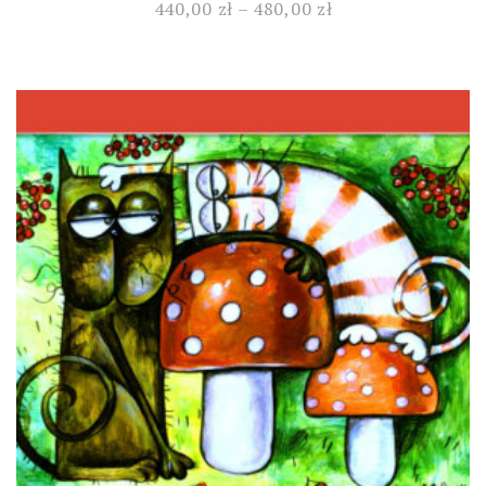
440,00
zł
–
480,00
zł