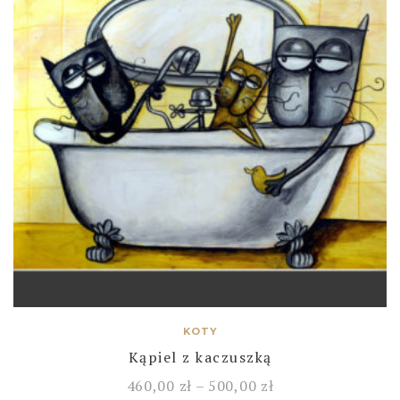
KOTY
Kąpiel z kaczuszką
460,00
zł
–
500,00
zł