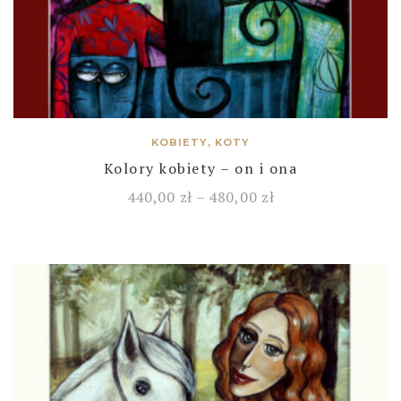
KOBIETY, KOTY
Kolory kobiety – on i ona
440,00
zł
–
480,00
zł