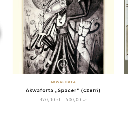
AKWAFORTA
Akwaforta „Spacer” (czerń)
470,00
zł
–
500,00
zł