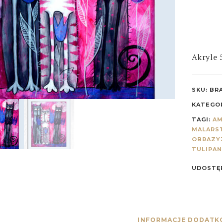
Akryle
SKU:
BR
KATEGO
TAGI:
A
MALARS
OBRAZY
TULIPA
UDOSTĘP
INFORMACJE DODAT