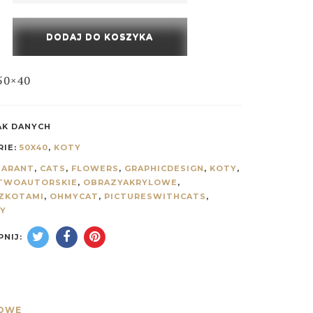
DODAJ DO KOSZYKA
 50×40
AK DANYCH
RIE:
50X40
,
KOTY
MARANT
,
CATS
,
FLOWERS
,
GRAPHICDESIGN
,
KOTY
,
TWOAUTORSKIE
,
OBRAZYAKRYLOWE
,
ZKOTAMI
,
OHMYCAT
,
PICTURESWITHCATS
,
NY
NIJ:
KOWE