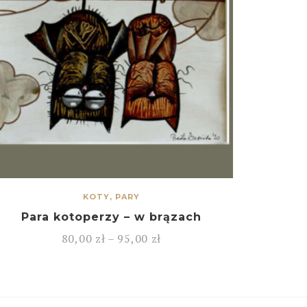
KOTY, PARY
Para kotoperzy – w brązach
80,00
zł
–
95,00
zł