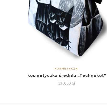
KOSMETYCZKI
kosmetyczka średnia „Technokot”
130,00
zł