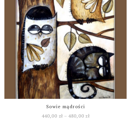
Sowie mądrości
440,00
zł
–
480,00
zł