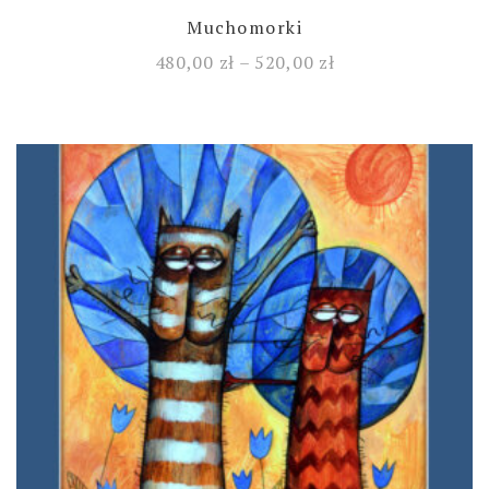
Muchomorki
480,00
zł
–
520,00
zł