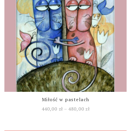
Miłość w pastelach
440,00
zł
–
480,00
zł