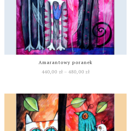
Amarantowy poranek
440,00
zł
–
480,00
zł