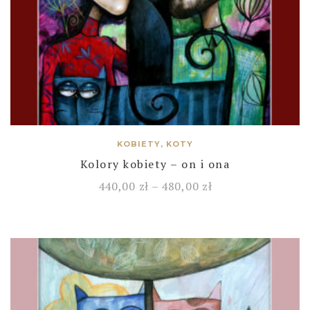
KOBIETY, KOTY
Kolory kobiety – on i ona
440,00
zł
–
480,00
zł