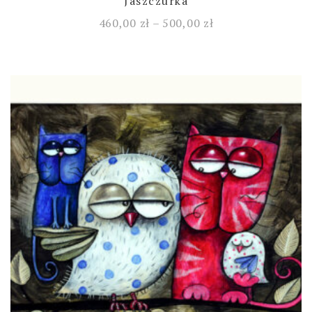
Jaszczurka
460,00
zł
–
500,00
zł