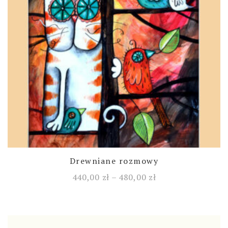
Drewniane rozmowy
440,00
zł
–
480,00
zł