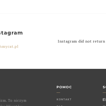
stagram
Instagram did not return 
hmycat.pl
POMOC
S
izm. To niczym
KONTAKT