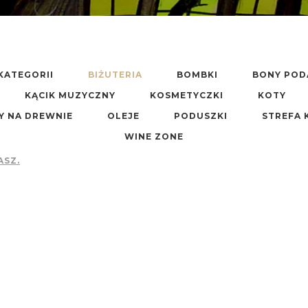
KATEGORII
BIŻUTERIA
BOMBKI
BONY PO
KĄCIK MUZYCZNY
KOSMETYCZKI
KOTY
Y NA DREWNIE
OLEJE
PODUSZKI
STREFA 
WINE ZONE
ASZ.