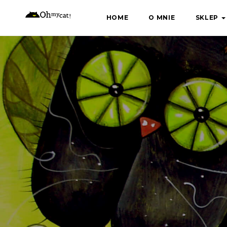
Skip
HOME
O MNIE
SKLEP
to
content