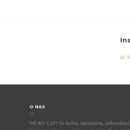
In
@ o
O NAS
OH MY CAT! To kolor, optymizm, indywidual