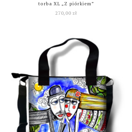
torba XL „Z piórkiem”
270,00
zł