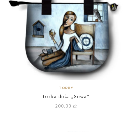
TORBY
torba duża „Sowa”
200,00
zł