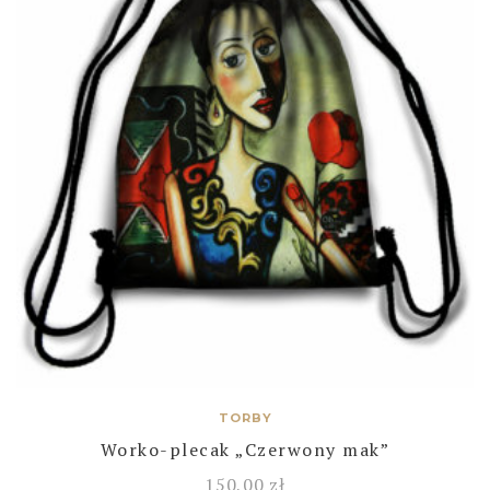
TORBY
Worko-plecak „Czerwony mak”
150,00
zł