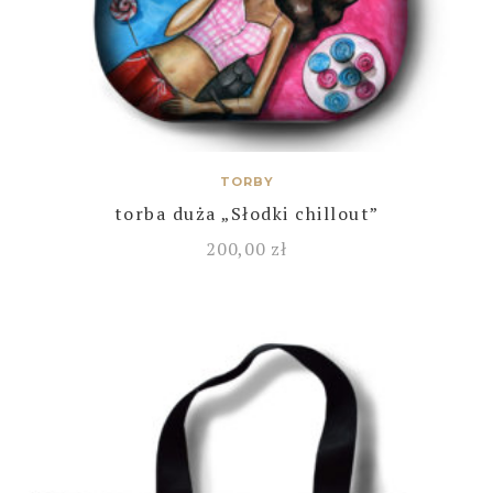
TORBY
torba duża „Słodki chillout”
200,00
zł