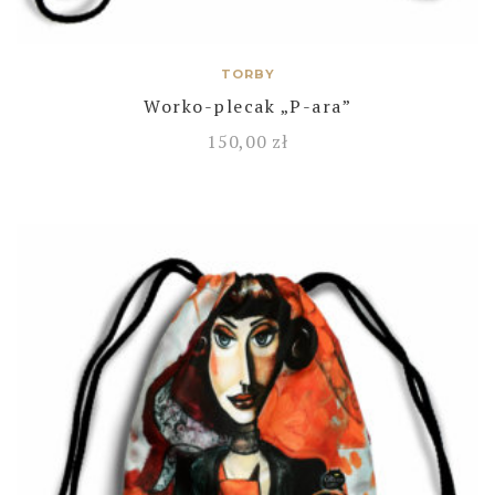
TORBY
Worko-plecak „P-ara”
150,00
zł