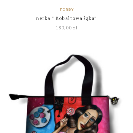
TORBY
nerka ” Kobaltowa łąka”
180,00
zł