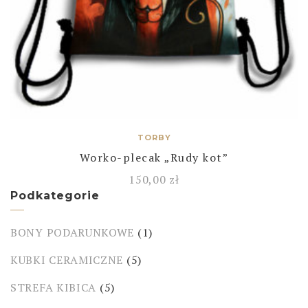
TORBY
Worko-plecak „Rudy kot”
150,00
zł
Podkategorie
BONY PODARUNKOWE
(1)
KUBKI CERAMICZNE
(5)
STREFA KIBICA
(5)