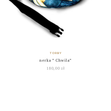
TORBY
nerka ” Chwila”
180,00
zł