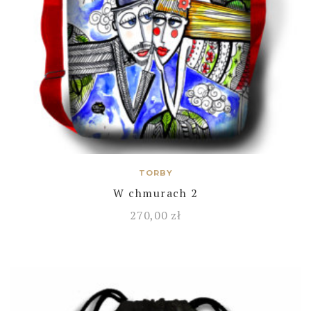
TORBY
W chmurach 2
270,00
zł