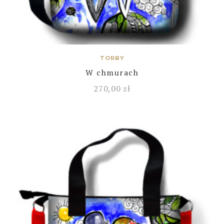
TORBY
W chmurach
270,00
zł