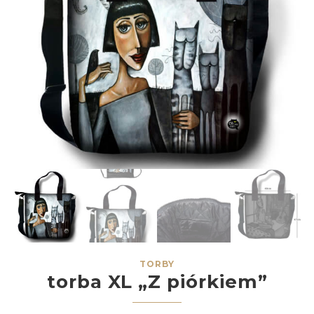
TORBY
torba XL „Z piórkiem”