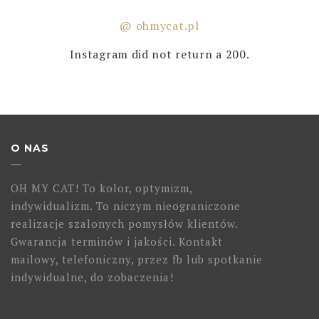
@ ohmycat.pl
Instagram did not return a 200.
O NAS
OH MY CAT! To kolor, optymizm,
indywidualizm. To niczym nieograniczone
realizacje szalonych pomysłów klientów.
Gwarancja terminów i jakości. Kontakt
mailowy, telefoniczny, przez fb lub spotkanie
indywidualne, do zobaczenia!