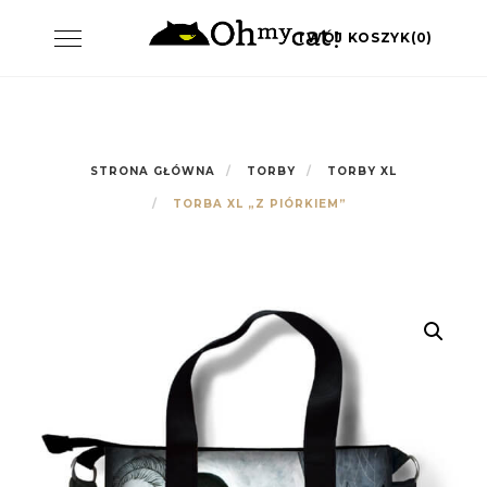
Skip
Toggle
TWÓJ KOSZYK(0)
to
navigation
content
STRONA GŁÓWNA
TORBY
TORBY XL
TORBA XL „Z PIÓRKIEM”