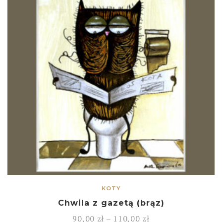
KOTY
Chwila z gazetą (brąz)
90,00
zł
–
110,00
zł