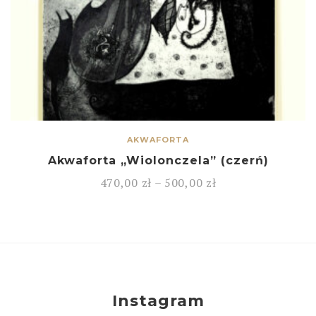
AKWAFORTA
Akwaforta „Wiolonczela” (czerń)
470,00
zł
–
500,00
zł
Instagram