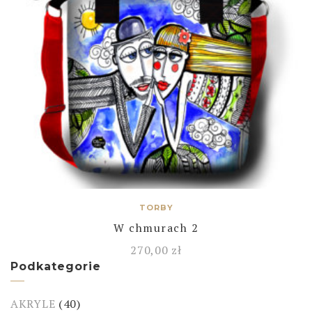
TORBY
W chmurach 2
270,00
zł
Podkategorie
AKRYLE
(40)