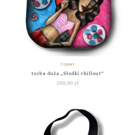
TORBY
torba duża „Słodki chillout”
200,00
zł