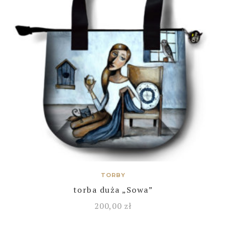
TORBY
torba duża „Sowa”
200,00
zł