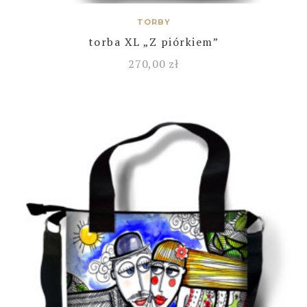
TORBY
torba XL „Z piórkiem”
270,00
zł