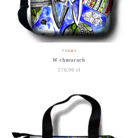
TORBY
W chmurach
270,00
zł