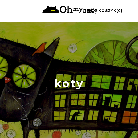
Skip
Toggle
TWÓJ KOSZYK(0)
to
navigation
content
koty