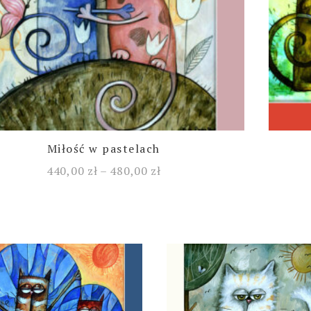
Miłość w pastelach
440,00
zł
–
480,00
zł