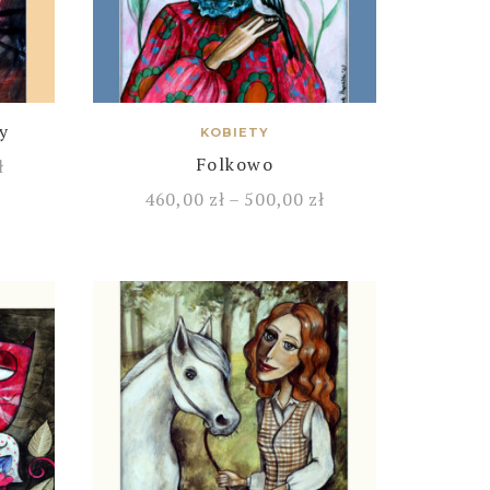
y
KOBIETY
Folkowo
ł
460,00
zł
–
500,00
zł