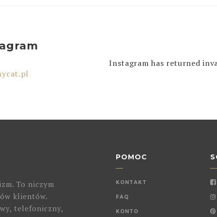
tagram
Instagram has returned inva
ycat.pl
POMOC
S
izm. To niczym
KONTAKT
ów klientów.
FAQ
wy, telefoniczny,
KONTO