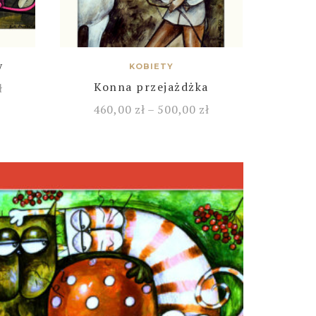
y
KOBIETY
Konna przejażdżka
ł
460,00
zł
–
500,00
zł