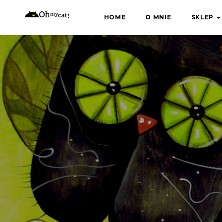
Skip
HOME
O MNIE
SKLEP
to
content