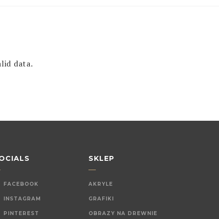
lid data.
OCIALS
SKLEP
FACEBOOK
AKRYLE
INSTAGRAM
GRAFIKI
PINTEREST
OBRAZY NA DREWNIE