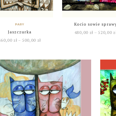
Kocio sowie spraw
PARY
Jaszczurka
480,00
zł
–
520,00
z
460,00
zł
–
500,00
zł