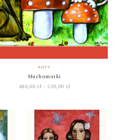
KOTY
Muchomorki
480,00
zł
–
520,00
zł