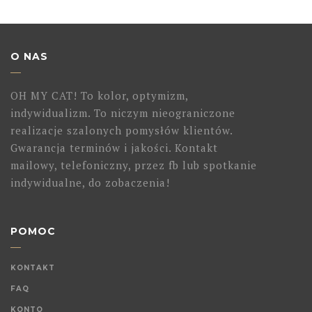
O NAS
OH MY CAT! To kolor, optymizm,
indywidualizm. To niczym nieograniczone
realizacje szalonych pomysłów klientów.
Gwarancja terminów i jakości. Kontakt
mailowy, telefoniczny, przez fb lub spotkanie
indywidualne, do zobaczenia!
POMOC
KONTAKT
FAQ
KONTO