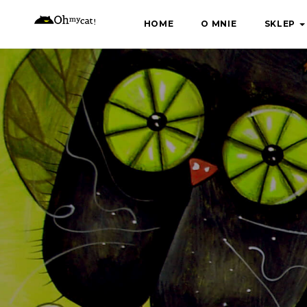
Skip
HOME
O MNIE
SKLEP
to
content