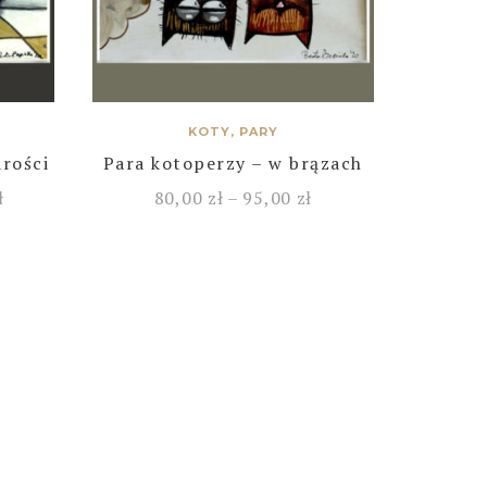
KOTY, PARY
arości
Para kotoperzy – w brązach
ł
80,00
zł
–
95,00
zł