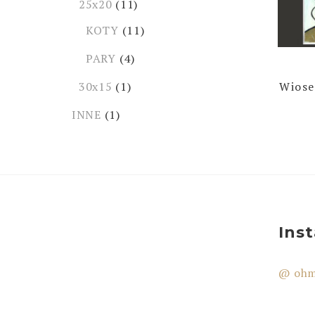
25x20
(11)
KOTY
(11)
PARY
(4)
30x15
(1)
Wiose
INNE
(1)
Ins
@ ohm