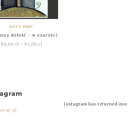
KOTY, PARY
nna miłość – w szarości
80,00
zł
–
95,00
zł
tagram
Instagram has returned inva
ycat.pl