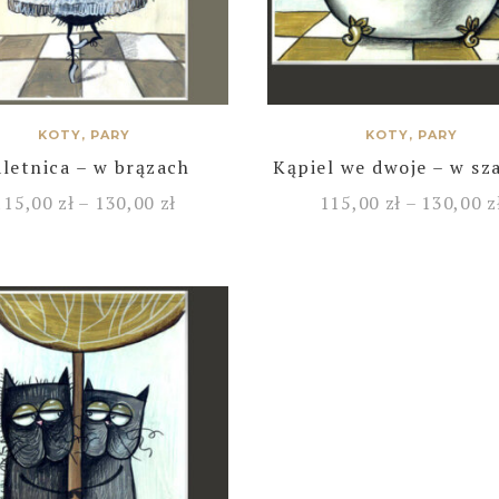
KOTY, PARY
KOTY, PARY
letnica – w brązach
Kąpiel we dwoje – w sz
115,00
zł
–
130,00
zł
115,00
zł
–
130,00
z