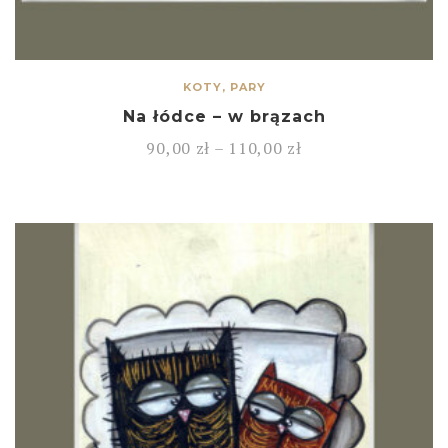
KOTY, PARY
Na łódce – w brązach
90,00
zł
–
110,00
zł