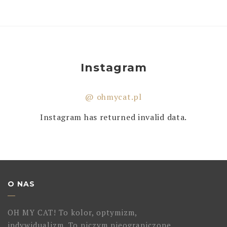
Instagram
@ ohmycat.pl
Instagram has returned invalid data.
O NAS
OH MY CAT! To kolor, optymizm,
indywidualizm. To niczym nieograniczone