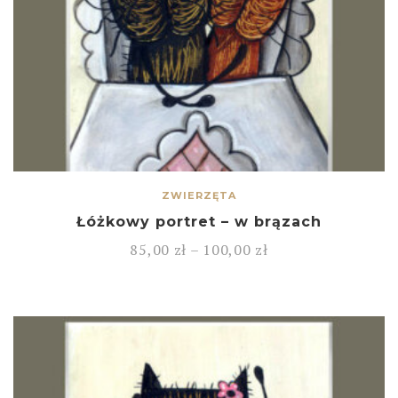
ZWIERZĘTA
Łóżkowy portret – w brązach
85,00
zł
–
100,00
zł