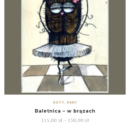
KOTY, PARY
Baletnica – w brązach
115,00
zł
–
130,00
zł