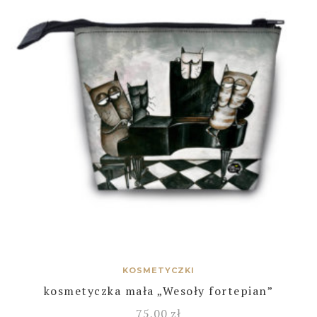
KOSMETYCZKI
kosmetyczka mała „Wesoły fortepian”
75,00
zł