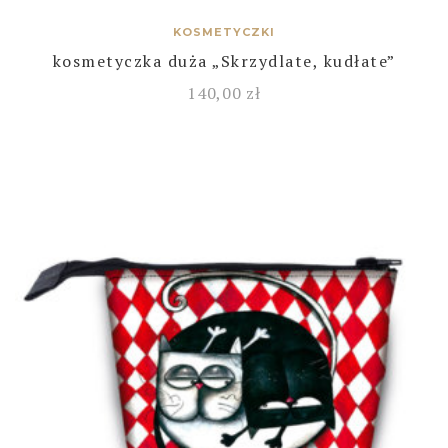
KOSMETYCZKI
kosmetyczka duża „Skrzydlate, kudłate”
140,00
zł