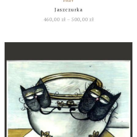
PARY
Jaszczurka
460,00
zł
–
500,00
zł