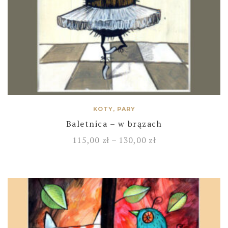
KOTY, PARY
Baletnica – w brązach
115,00
zł
–
130,00
zł