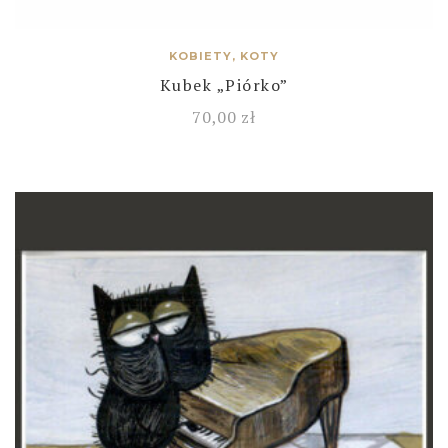
KOBIETY, KOTY
Kubek „Piórko”
70,00
zł