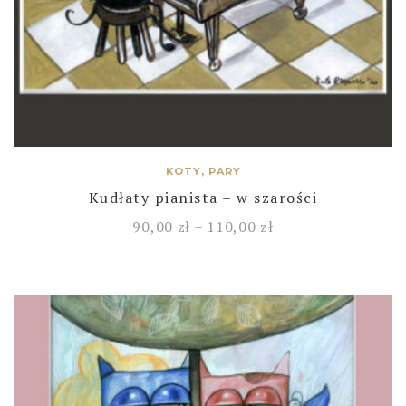
KOTY, PARY
Kudłaty pianista – w szarości
90,00
zł
–
110,00
zł