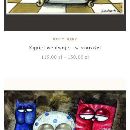
KOTY, PARY
Kąpiel we dwoje – w szarości
115,00
zł
–
130,00
zł