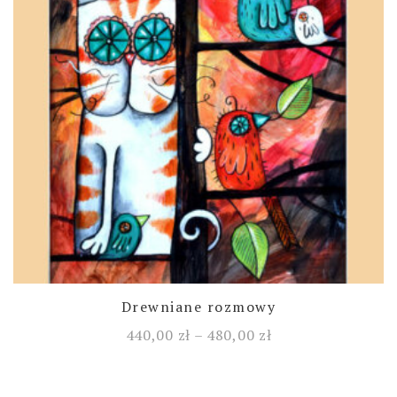
Drewniane rozmowy
440,00
zł
–
480,00
zł