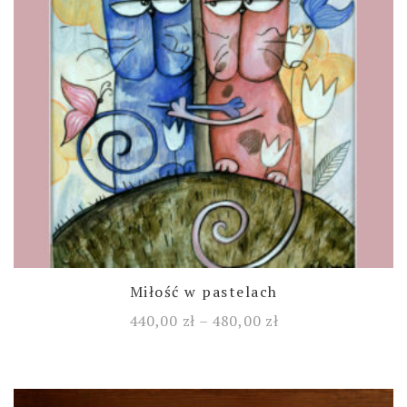
Miłość w pastelach
440,00
zł
–
480,00
zł