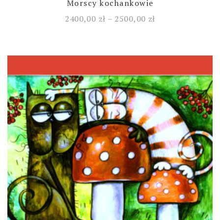
Morscy kochankowie
2400,00
zł
–
2500,00
zł