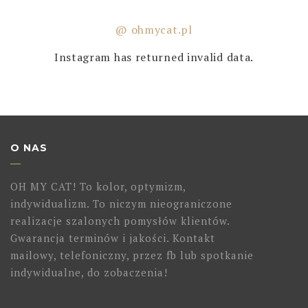
@ ohmycat.pl
Instagram has returned invalid data.
O NAS
OH MY CAT! To kolor, optymizm,
indywidualizm. To niczym nieograniczone
realizacje szalonych pomysłów klientów.
Gwarancja terminów i jakości. Kontakt
mailowy, telefoniczny, przez fb lub spotkanie
indywidualne, do zobaczenia!