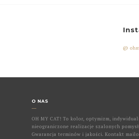
Ins
@ ohm
O NAS
OH MY CAT! To kolor, optymizm, indywidual
nieograniczone realizacje szalonych pomysł
Gwarancja terminów i jakości. Kontakt mailo