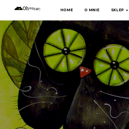
Skip
HOME
O MNIE
SKLEP
to
content