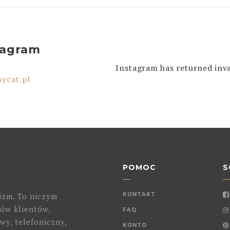
tagram
Instagram has returned inva
ycat.pl
POMOC
S
izm. To niczym
KONTAKT
ów klientów.
FAQ
wy, telefoniczny,
KONTO