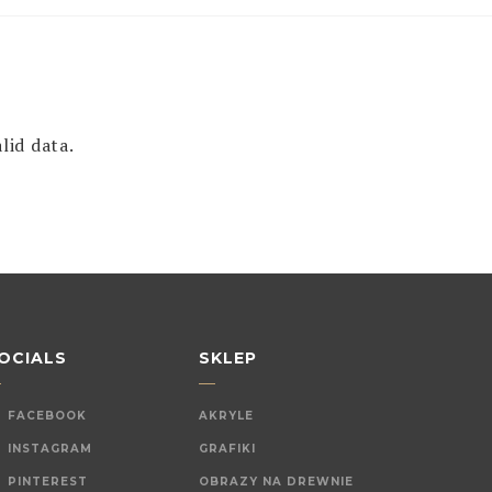
lid data.
OCIALS
SKLEP
FACEBOOK
AKRYLE
INSTAGRAM
GRAFIKI
PINTEREST
OBRAZY NA DREWNIE