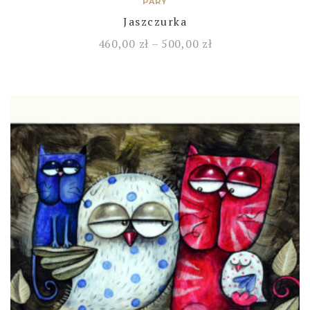
PARY
Jaszczurka
460,00
zł
–
500,00
zł