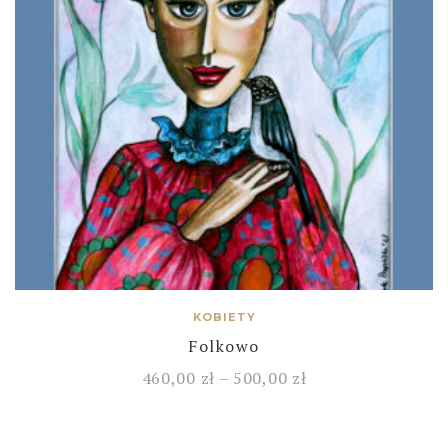
KOBIETY
Folkowo
460,00
zł
–
500,00
zł