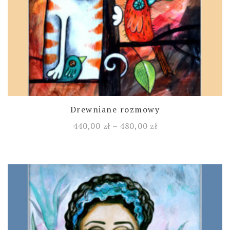
Drewniane rozmowy
440,00
zł
–
480,00
zł