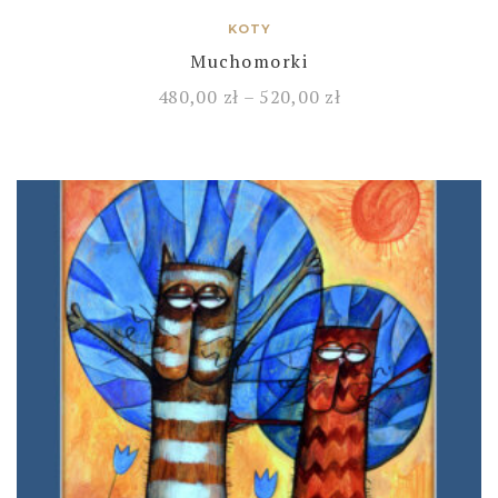
KOTY
Muchomorki
480,00
zł
–
520,00
zł