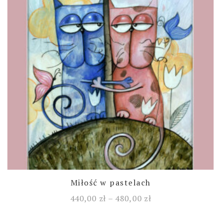
Miłość w pastelach
440,00
zł
–
480,00
zł