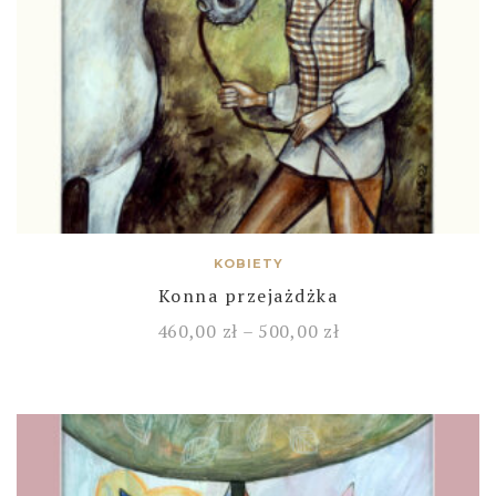
KOBIETY
Konna przejażdżka
460,00
zł
–
500,00
zł