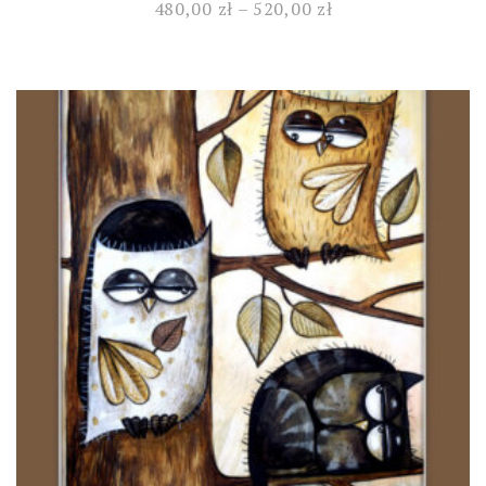
480,00
zł
–
520,00
zł