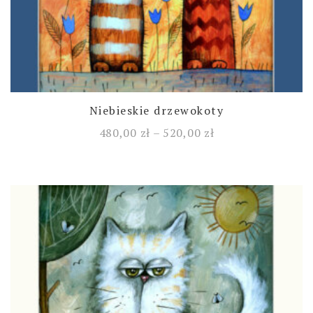
Niebieskie drzewokoty
480,00
zł
–
520,00
zł