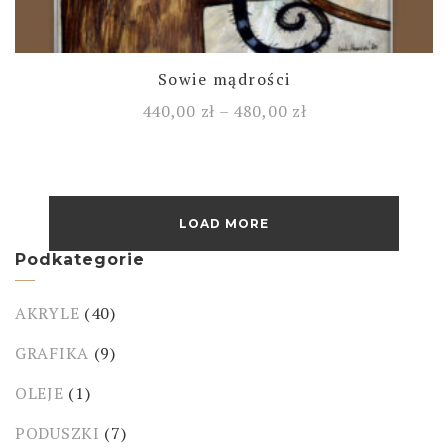
Sowie mądrości
440,00
zł
–
480,00
zł
LOAD MORE
Podkategorie
AKRYLE
(40)
GRAFIKA
(9)
OLEJE
(1)
PODUSZKI
(7)