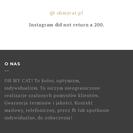
@ ohmycat.pl
Instagram did not return a 200.
O NAS
OH MY CAT! To kolor, optymizm,
indywidualizm. To niczym nieograniczone
realizacje szalonych pomysłów klientów.
Gwarancja terminów i jakości. Kontakt
mailowy, telefoniczny, przez fb lub spotkanie
indywidualne, do zobaczenia!