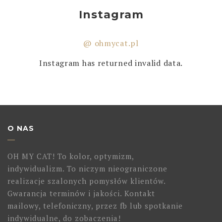
Instagram
@ ohmycat.pl
Instagram has returned invalid data.
O NAS
OH MY CAT! To kolor, optymizm,
indywidualizm. To niczym nieograniczone
realizacje szalonych pomysłów klientów.
Gwarancja terminów i jakości. Kontakt
mailowy, telefoniczny, przez fb lub spotkanie
indywidualne, do zobaczenia!