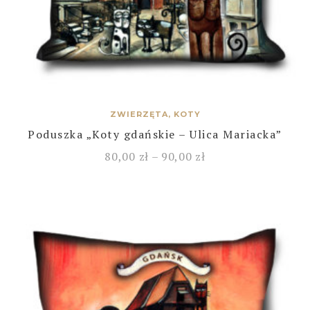
ZWIERZĘTA, KOTY
Poduszka „Koty gdańskie – Ulica Mariacka”
80,00
zł
–
90,00
zł