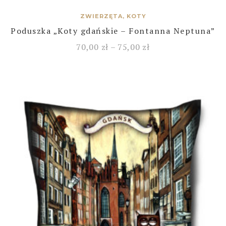
ZWIERZĘTA, KOTY
Poduszka „Koty gdańskie – Fontanna Neptuna”
70,00
zł
–
75,00
zł