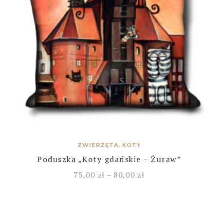
ZWIERZĘTA, KOTY
Poduszka „Koty gdańskie – Żuraw”
75,00
zł
–
80,00
zł