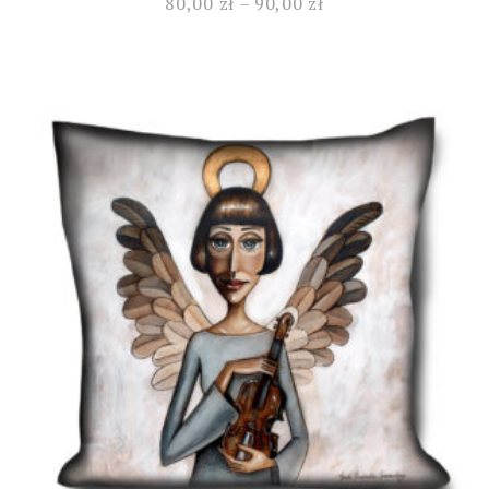
80,00
zł
–
90,00
zł