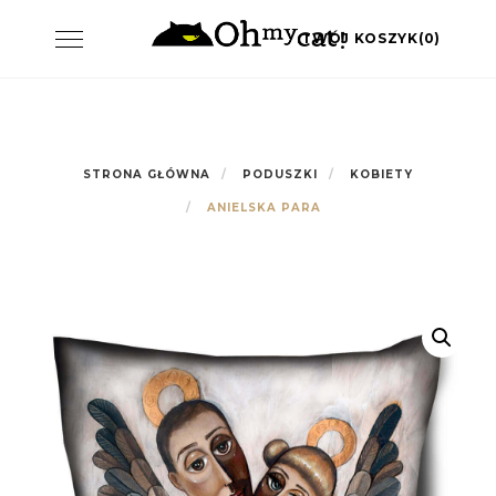
Skip
Toggle
TWÓJ KOSZYK(0)
to
navigation
content
STRONA GŁÓWNA
PODUSZKI
KOBIETY
ANIELSKA PARA