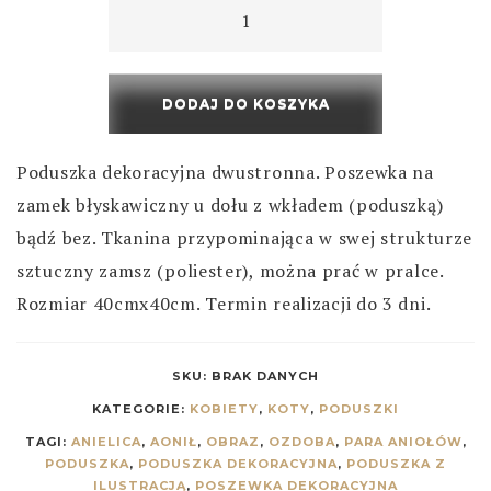
DODAJ DO KOSZYKA
Poduszka dekoracyjna dwustronna. Poszewka na
zamek błyskawiczny u dołu z wkładem (poduszką)
bądź bez. Tkanina przypominająca w swej strukturze
sztuczny zamsz (poliester), można prać w pralce.
Rozmiar 40cmx40cm. Termin realizacji do 3 dni.
SKU:
BRAK DANYCH
KATEGORIE:
KOBIETY
,
KOTY
,
PODUSZKI
TAGI:
ANIELICA
,
AONIŁ
,
OBRAZ
,
OZDOBA
,
PARA ANIOŁÓW
,
PODUSZKA
,
PODUSZKA DEKORACYJNA
,
PODUSZKA Z
ILUSTRACJĄ
,
POSZEWKA DEKORACYJNA