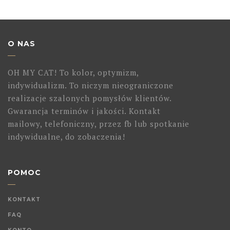
O NAS
OH MY CAT! To kolor, optymizm,
indywidualizm. To niczym nieograniczone
realizacje szalonych pomysłów klientów.
Gwarancja terminów i jakości. Kontakt
mailowy, telefoniczny, przez fb lub spotkanie
indywidualne, do zobaczenia!
POMOC
KONTAKT
FAQ