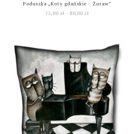
Poduszka „Koty gdańskie – Żuraw”
75,00
zł
–
80,00
zł