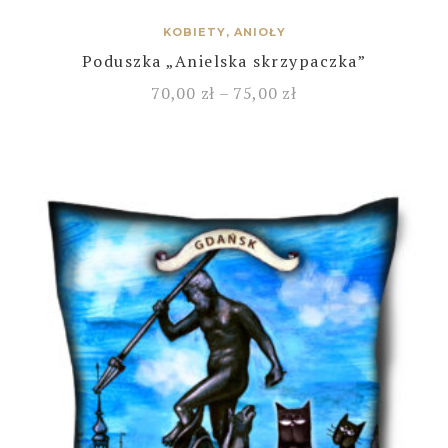
KOBIETY, ANIOŁY
Poduszka „Anielska skrzypaczka”
70,00
zł
–
75,00
zł