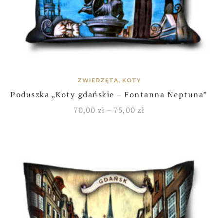
ZWIERZĘTA, KOTY
Poduszka „Koty gdańskie – Fontanna Neptuna”
70,00
zł
–
75,00
zł