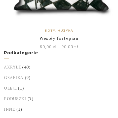
KOTY, MUZYKA
Wesoły fortepian
80,00
zł
–
90,00
zł
Podkategorie
AKRYLE
(40)
GRAFIKA
(9)
OLEJE
(1)
PODUSZKI
(7)
INNE
(1)