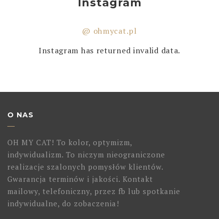
Instagram
@ ohmycat.pl
Instagram has returned invalid data.
O NAS
OH MY CAT! To kolor, optymizm,
indywidualizm. To niczym nieograniczone
realizacje szalonych pomysłów klientów.
Gwarancja terminów i jakości. Kontakt
mailowy, telefoniczny, przez fb lub spotkanie
indywidualne, do zobaczenia!