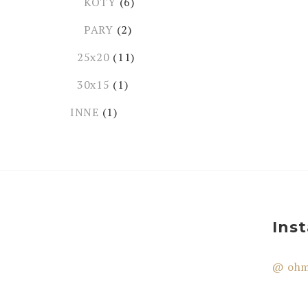
KOTY
(6)
PARY
(2)
25x20
(11)
30x15
(1)
INNE
(1)
Ins
@ ohm