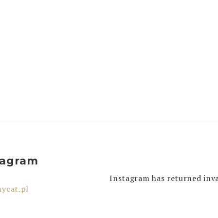
tagram
Instagram has returned inva
ycat.pl