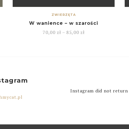
ZWIERZĘTA
W wanience – w szarości
70,00
zł
–
85,00
zł
stagram
Instagram did not return 
hmycat.pl