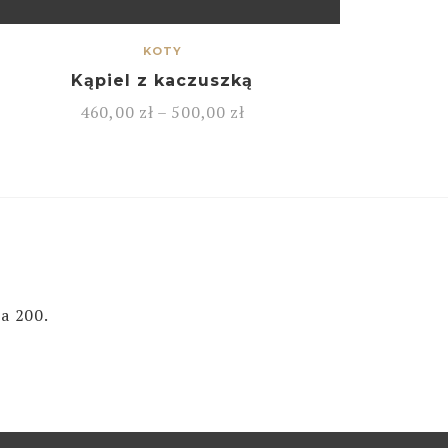
KOTY
Kąpiel z kaczuszką
460,00
zł
–
500,00
zł
a 200.