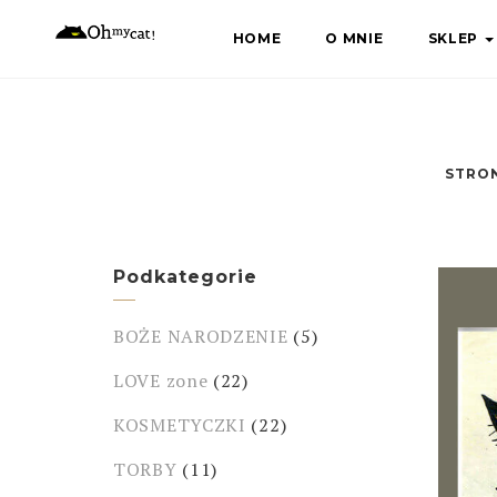
Skip
HOME
O MNIE
SKLEP
to
content
STRO
Podkategorie
BOŻE NARODZENIE
(5)
LOVE zone
(22)
KOSMETYCZKI
(22)
TORBY
(11)