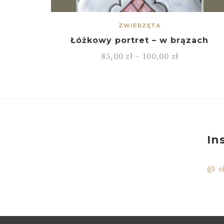
ZWIERZĘTA
Łóżkowy portret – w brązach
85,00
zł
–
100,00
zł
In
@ o