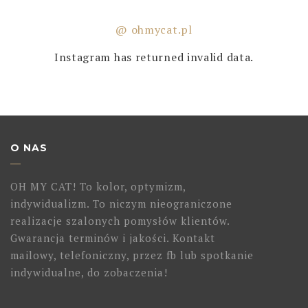
@ ohmycat.pl
Instagram has returned invalid data.
O NAS
OH MY CAT! To kolor, optymizm,
indywidualizm. To niczym nieograniczone
realizacje szalonych pomysłów klientów.
Gwarancja terminów i jakości. Kontakt
mailowy, telefoniczny, przez fb lub spotkanie
indywidualne, do zobaczenia!