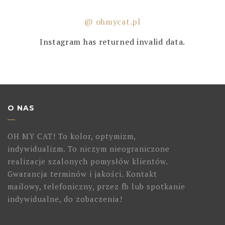
@ ohmycat.pl
Instagram has returned invalid data.
O NAS
OH MY CAT! To kolor, optymizm,
indywidualizm. To niczym nieograniczone
realizacje szalonych pomysłów klientów.
Gwarancja terminów i jakości. Kontakt
mailowy, telefoniczny, przez fb lub spotkanie
indywidualne, do zobaczenia!