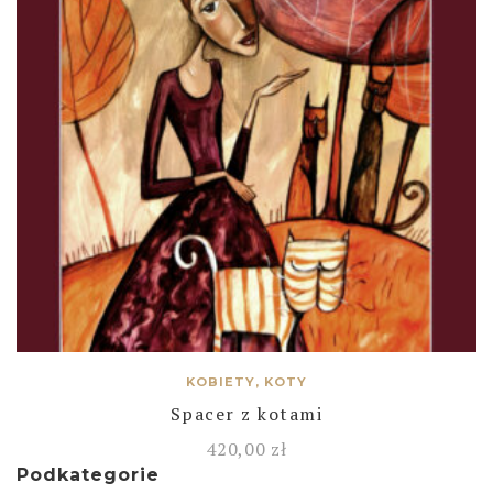
KOBIETY, KOTY
Spacer z kotami
420,00
zł
Podkategorie