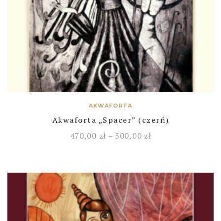
AKWAFORTA
Akwaforta „Spacer” (czerń)
470,00
zł
–
500,00
zł