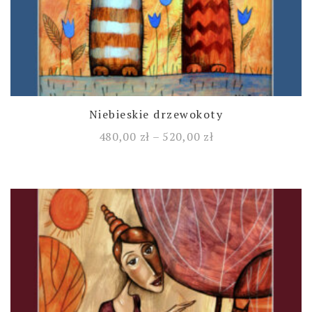
Niebieskie drzewokoty
480,00
zł
–
520,00
zł