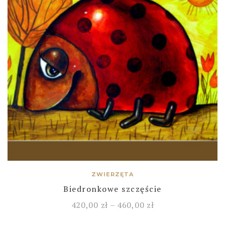
ZWIERZĘTA
Biedronkowe szczęście
420,00
zł
–
460,00
zł