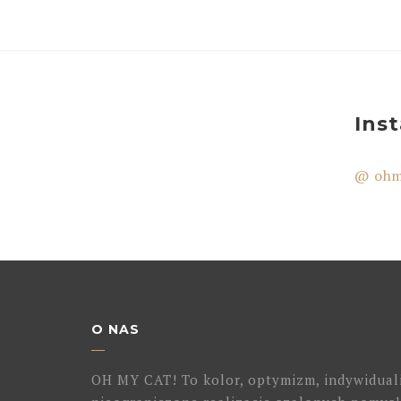
Ins
@ ohm
O NAS
OH MY CAT! To kolor, optymizm, indywidual