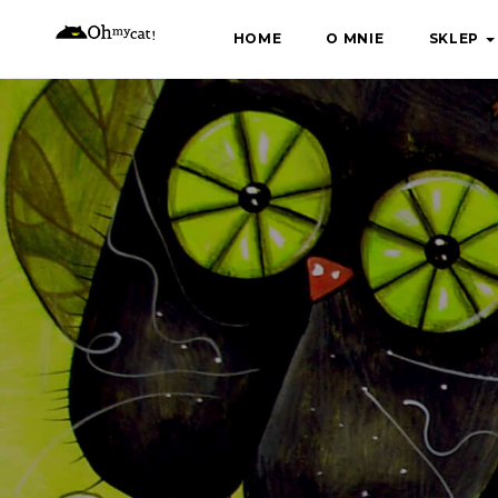
Skip
HOME
O MNIE
SKLEP
to
content