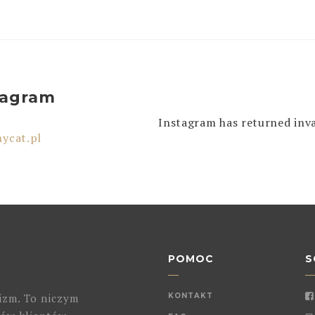
tagram
Instagram has returned inva
ycat.pl
POMOC
S
izm. To niczym
KONTAKT