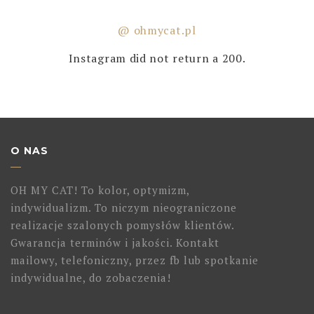
@ ohmycat.pl
Instagram did not return a 200.
O NAS
OH MY CAT! To kolor, optymizm,
indywidualizm. To niczym nieograniczone
realizacje szalonych pomysłów klientów.
Gwarancja terminów i jakości. Kontakt
mailowy, telefoniczny, przez fb lub spotkanie
indywidualne, do zobaczenia!