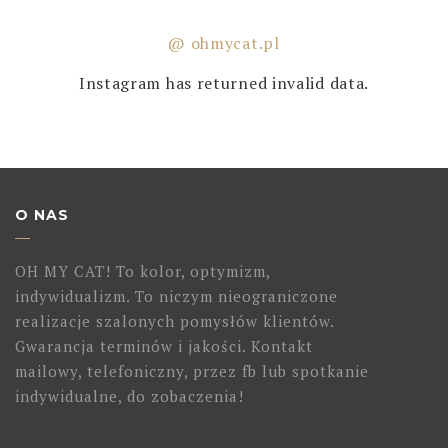
@ ohmycat.pl
Instagram has returned invalid data.
O NAS
OH MY CAT! To kolor, optymizm,
indywidualizm. To niczym nieograniczone
realizacje szalonych pomysłów klientów.
Gwarancja terminów i jakości. Kontakt
mailowy, telefoniczny, przez fb lub spotkanie
indywidualne, do zobaczenia!