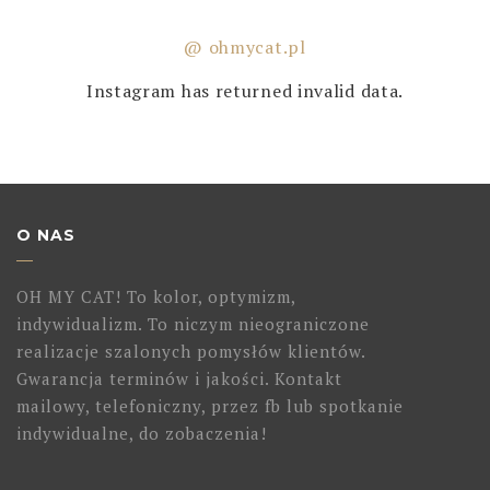
@ ohmycat.pl
Instagram has returned invalid data.
O NAS
OH MY CAT! To kolor, optymizm,
indywidualizm. To niczym nieograniczone
realizacje szalonych pomysłów klientów.
Gwarancja terminów i jakości. Kontakt
mailowy, telefoniczny, przez fb lub spotkanie
indywidualne, do zobaczenia!