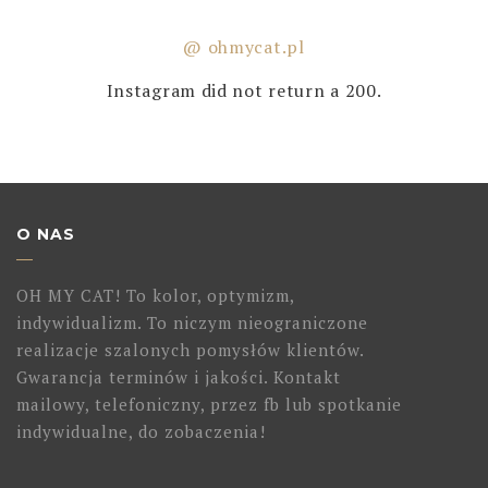
@ ohmycat.pl
Instagram did not return a 200.
O NAS
OH MY CAT! To kolor, optymizm,
indywidualizm. To niczym nieograniczone
realizacje szalonych pomysłów klientów.
Gwarancja terminów i jakości. Kontakt
mailowy, telefoniczny, przez fb lub spotkanie
indywidualne, do zobaczenia!