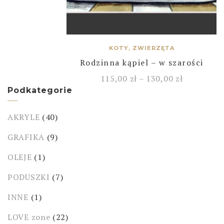
KOTY, ZWIERZĘTA
Rodzinna kąpiel – w szarości
115,00
zł
–
130,00
zł
Podkategorie
AKRYLE
(40)
GRAFIKA
(9)
OLEJE
(1)
PODUSZKI
(7)
INNE
(1)
LOVE zone
(22)