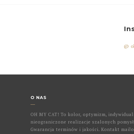
In
@ o
O NAS
OH MY CAT! To kolor, optymizm, indywidual
nieograniczone realizacje szalonych pomysł
Gwarancja terminów i jakości. Kontakt mailo