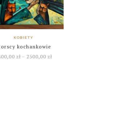
KOBIETY
orscy kochankowie
400,00
zł
–
2500,00
zł