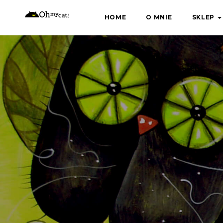
Skip
HOME
O MNIE
SKLEP
to
content