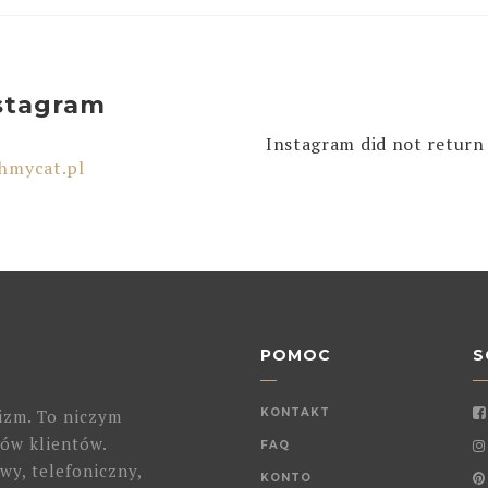
stagram
Instagram did not return 
hmycat.pl
POMOC
S
izm. To niczym
KONTAKT
ów klientów.
FAQ
wy, telefoniczny,
KONTO