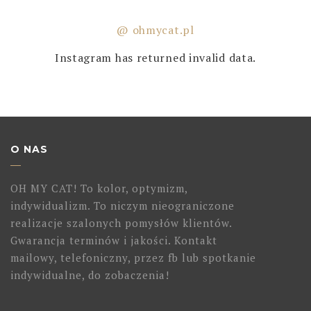
@ ohmycat.pl
Instagram has returned invalid data.
O NAS
OH MY CAT! To kolor, optymizm,
indywidualizm. To niczym nieograniczone
realizacje szalonych pomysłów klientów.
Gwarancja terminów i jakości. Kontakt
mailowy, telefoniczny, przez fb lub spotkanie
indywidualne, do zobaczenia!