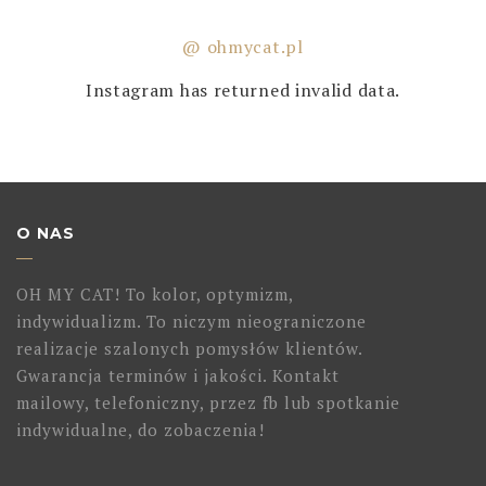
@ ohmycat.pl
Instagram has returned invalid data.
O NAS
OH MY CAT! To kolor, optymizm,
indywidualizm. To niczym nieograniczone
realizacje szalonych pomysłów klientów.
Gwarancja terminów i jakości. Kontakt
mailowy, telefoniczny, przez fb lub spotkanie
indywidualne, do zobaczenia!