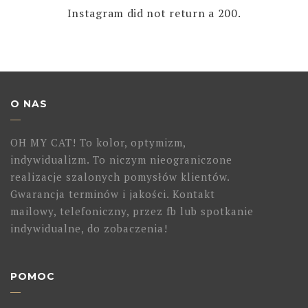
Instagram did not return a 200.
O NAS
OH MY CAT! To kolor, optymizm,
indywidualizm. To niczym nieograniczone
realizacje szalonych pomysłów klientów.
Gwarancja terminów i jakości. Kontakt
mailowy, telefoniczny, przez fb lub spotkanie
indywidualne, do zobaczenia!
POMOC