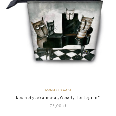
KOSMETYCZKI
kosmetyczka mała „Wesoły fortepian”
75,00
zł