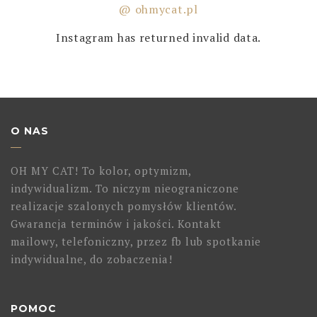
@ ohmycat.pl
Instagram has returned invalid data.
O NAS
OH MY CAT! To kolor, optymizm,
indywidualizm. To niczym nieograniczone
realizacje szalonych pomysłów klientów.
Gwarancja terminów i jakości. Kontakt
mailowy, telefoniczny, przez fb lub spotkanie
indywidualne, do zobaczenia!
POMOC