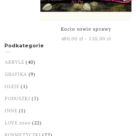
Kocio sowie sprawy
480,00
zł
–
520,00
zł
Podkategorie
AKRYLE
(40)
GRAFIKA
(9)
OLEJE
(1)
PODUSZKI
(7)
INNE
(1)
LOVE zone
(22)
KOSMETYCZKI
(22)