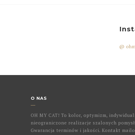
Ins
@ ohm
O NAS
OH MY CAT! To kolor, optymizm, indywidual
nieograniczone realizacje szalonych pomysł
Gwarancja terminów i jakości. Kontakt mailo