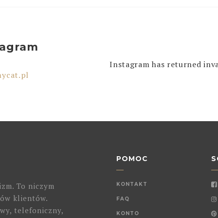
tagram
Instagram has returned inva
ycat.pl
POMOC
S
izm. To niczym
KONTAKT
ów klientów.
FAQ
wy, telefoniczny,
KONTO