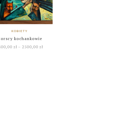
KOBIETY
orscy kochankowie
400,00
zł
–
2500,00
zł