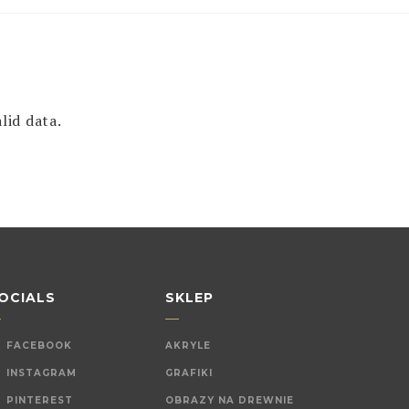
lid data.
OCIALS
SKLEP
FACEBOOK
AKRYLE
INSTAGRAM
GRAFIKI
PINTEREST
OBRAZY NA DREWNIE