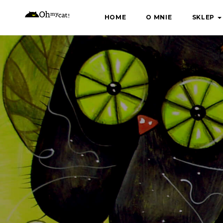
Skip
HOME
O MNIE
SKLEP
to
content